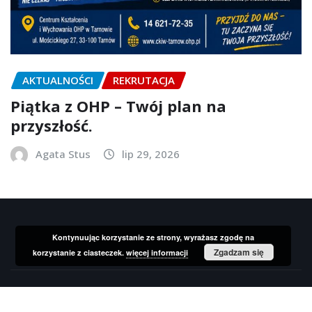
AKTUALNOŚCI
REKRUTACJA
Piątka z OHP – Twój plan na
przyszłość.
Agata Stus
lip 29, 2026
Kontynuując korzystanie ze strony, wyrażasz zgodę na
Zgadzam się
korzystanie z ciasteczek.
więcej informacji
Prawa autorskie © 2026 | Wspierane przez
WordPress